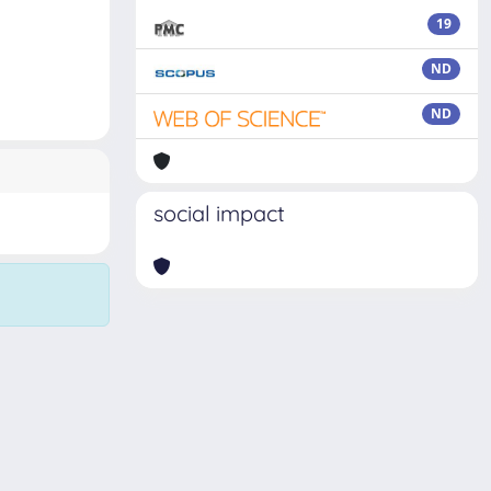
19
ND
ND
social impact