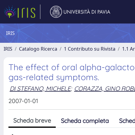
IRIS
IRIS
Catalogo Ricerca
1 Contributo su Rivista
1.1 Ar
The effect of oral alpha-galacto
gas-related symptoms.
DI STEFANO, MICHELE
;
CORAZZA, GINO ROB
2007-01-01
Scheda breve
Scheda completa
Sched