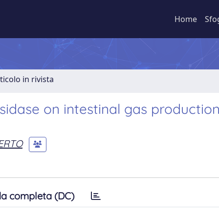
Home
Sfo
ticolo in rivista
sidase on intestinal gas productio
ERTO
a completa (DC)