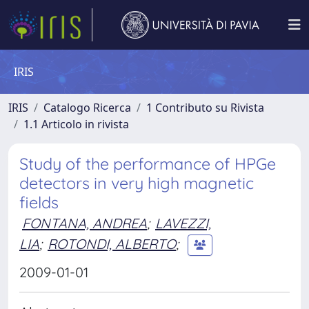
IRIS
IRIS
Catalogo Ricerca
1 Contributo su Rivista
1.1 Articolo in rivista
Study of the performance of HPGe
detectors in very high magnetic
fields
FONTANA, ANDREA
;
LAVEZZI,
LIA
;
ROTONDI, ALBERTO
;
2009-01-01