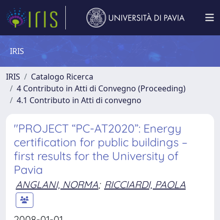
IRIS
IRIS
Catalogo Ricerca
4 Contributo in Atti di Convegno (Proceeding)
4.1 Contributo in Atti di convegno
"PROJECT “PC-AT2020”: Energy
certification for public buildings –
first results for the University of
Pavia
ANGLANI, NORMA
;
RICCIARDI, PAOLA
2008-01-01