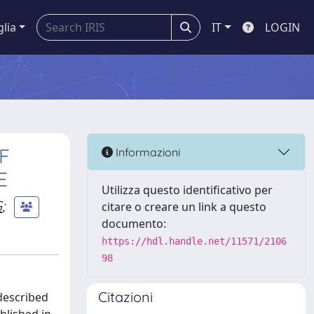
glia
IT
LOGIN
F
Informazioni
E
Utilizza questo identificativo per
G
;
citare o creare un link a questo
documento:
https://hdl.handle.net/11571/2106
98
Citazioni
described