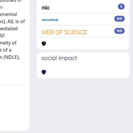
ublished in
n-
5
rumental
ND
), AIL is of
mediated
ND
CSF
neity of
e of a
s (NDLE),
social impact