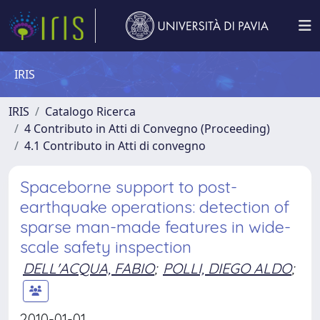
IRIS
IRIS
Catalogo Ricerca
4 Contributo in Atti di Convegno (Proceeding)
4.1 Contributo in Atti di convegno
Spaceborne support to post-
earthquake operations: detection of
sparse man-made features in wide-
scale safety inspection
DELL'ACQUA, FABIO
;
POLLI, DIEGO ALDO
;
2010-01-01