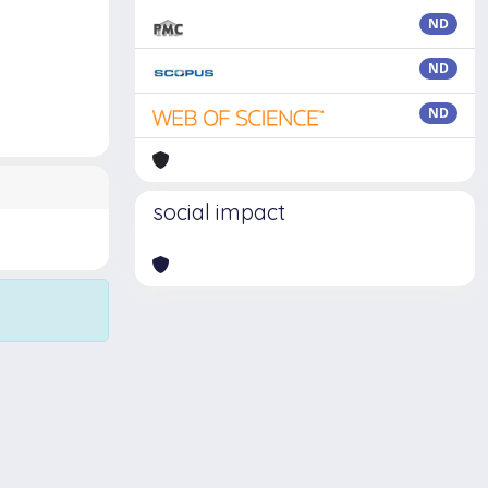
ND
ND
ND
social impact