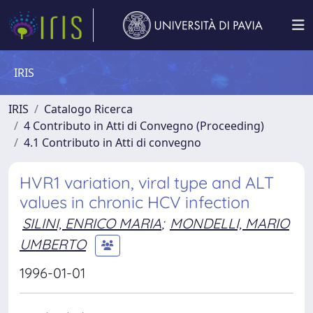
IRIS
IRIS
Catalogo Ricerca
4 Contributo in Atti di Convegno (Proceeding)
4.1 Contributo in Atti di convegno
HVR1 variation, viral type and ALT
values in chronic HCV infection
SILINI, ENRICO MARIA
;
MONDELLI, MARIO
UMBERTO
1996-01-01