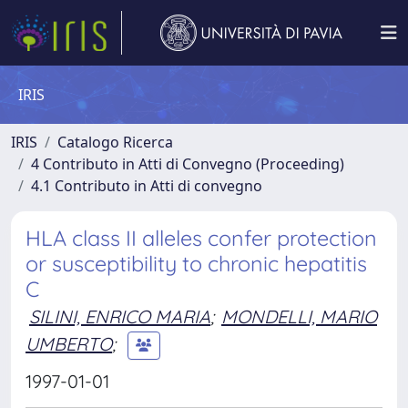
IRIS
IRIS
Catalogo Ricerca
4 Contributo in Atti di Convegno (Proceeding)
4.1 Contributo in Atti di convegno
HLA class II alleles confer protection
or susceptibility to chronic hepatitis
C
SILINI, ENRICO MARIA
;
MONDELLI, MARIO
UMBERTO
;
1997-01-01