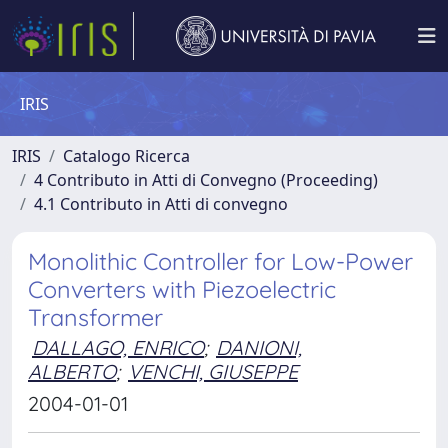
IRIS
IRIS
Catalogo Ricerca
4 Contributo in Atti di Convegno (Proceeding)
4.1 Contributo in Atti di convegno
Monolithic Controller for Low-Power
Converters with Piezoelectric
Transformer
DALLAGO, ENRICO
;
DANIONI,
ALBERTO
;
VENCHI, GIUSEPPE
2004-01-01