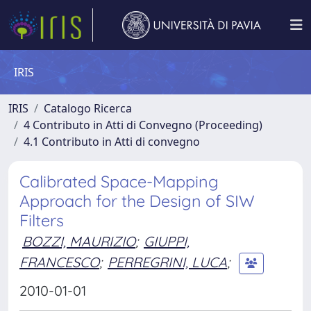
IRIS
IRIS
Catalogo Ricerca
4 Contributo in Atti di Convegno (Proceeding)
4.1 Contributo in Atti di convegno
Calibrated Space-Mapping
Approach for the Design of SIW
Filters
BOZZI, MAURIZIO
;
GIUPPI,
FRANCESCO
;
PERREGRINI, LUCA
;
2010-01-01