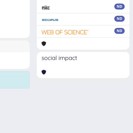
ND
ND
ND
social impact