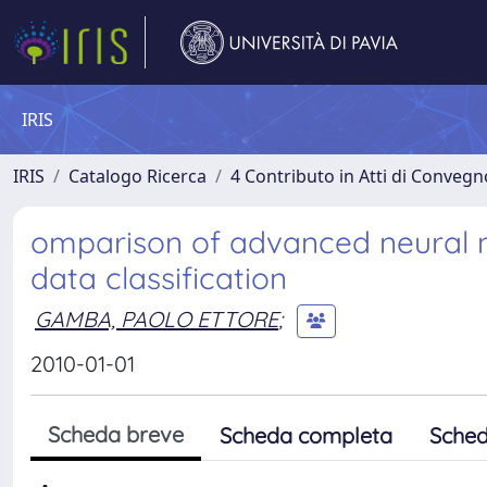
IRIS
IRIS
Catalogo Ricerca
4 Contributo in Atti di Conveg
omparison of advanced neural n
data classification
GAMBA, PAOLO ETTORE
;
2010-01-01
Scheda breve
Scheda completa
Sched