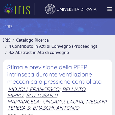
IRIS
IRIS
Catalogo Ricerca
4 Contributo in Atti di Convegno (Proceeding)
4.2 Abstract in Atti di convegno
Stima e previsione della PEEP
intrinseca durante ventilazione
meccanica a pressione controllata
MOJOLI, FRANCESCO
;
BELLIATO,
MIRKO
;
SOTTOSANTI,
MARIANGELA
;
ONGARO, LAURA
;
MEDIANI,
TERESA S
;
BRASCHI, ANTONIO