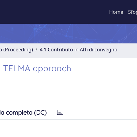
Home
Sfo
no (Proceeding)
4.1 Contributo in Atti di convegno
he TELMA approach
a completa (DC)