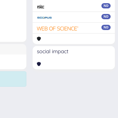
ND
ND
ND
social impact