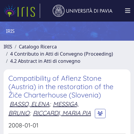
IRIS
IRIS
Catalogo Ricerca
4 Contributo in Atti di Convegno (Proceeding)
4.2 Abstract in Atti di convegno
Compatibility of Aflenz Stone
(Austria) in the restoration of the
Žiče Charterhouse (Slovenia)
BASSO, ELENA
;
MESSIGA,
BRUNO
;
RICCARDI, MARIA PIA
2008-01-01