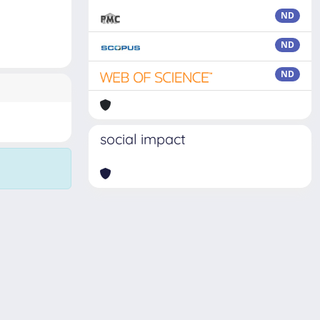
ND
ND
ND
social impact