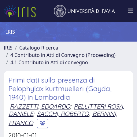
IRIS
IRIS
Catalogo Ricerca
4 Contributo in Atti di Convegno (Proceeding)
4.1 Contributo in Atti di convegno
Primi dati sulla presenza di
Pelophylax kurtmuelleri (Gayda,
1940) in Lombardia
RAZZETTI, EDOARDO
;
PELLITTERI ROSA,
DANIELE
;
SACCHI, ROBERTO
;
BERNINI,
FRANCO
2010-01-01