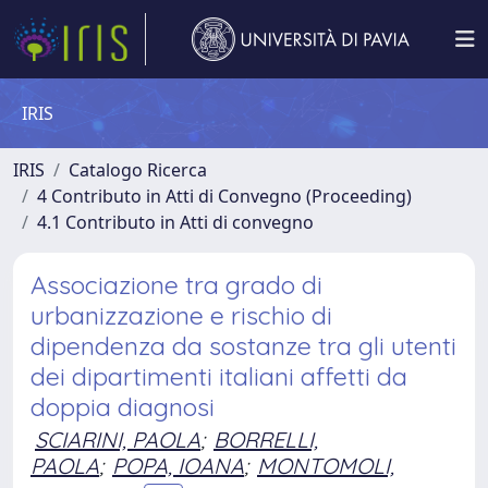
IRIS
IRIS
Catalogo Ricerca
4 Contributo in Atti di Convegno (Proceeding)
4.1 Contributo in Atti di convegno
Associazione tra grado di
urbanizzazione e rischio di
dipendenza da sostanze tra gli utenti
dei dipartimenti italiani affetti da
doppia diagnosi
SCIARINI, PAOLA
;
BORRELLI,
PAOLA
;
POPA, IOANA
;
MONTOMOLI,