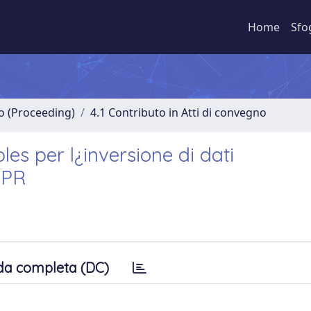
Home
Sfo
no (Proceeding)
4.1 Contributo in Atti di convegno
s per l¿inversione di dati
GPR
da completa (DC)