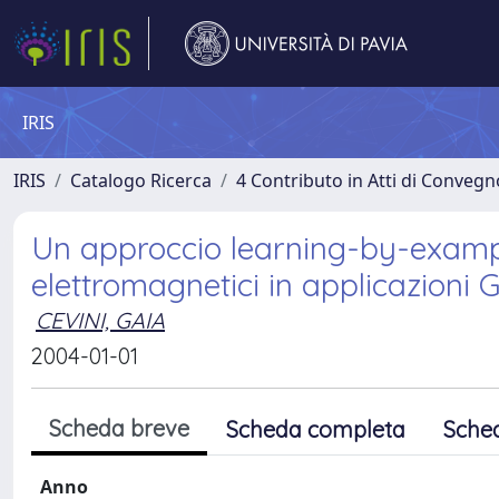
IRIS
IRIS
Catalogo Ricerca
4 Contributo in Atti di Conveg
Un approccio learning-by-example
elettromagnetici in applicazioni 
CEVINI, GAIA
2004-01-01
Scheda breve
Scheda completa
Sche
Anno