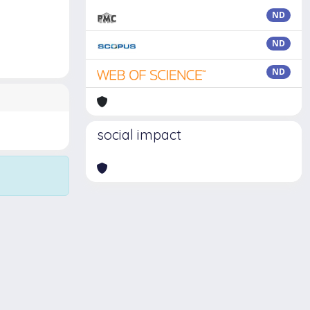
ND
ND
ND
social impact