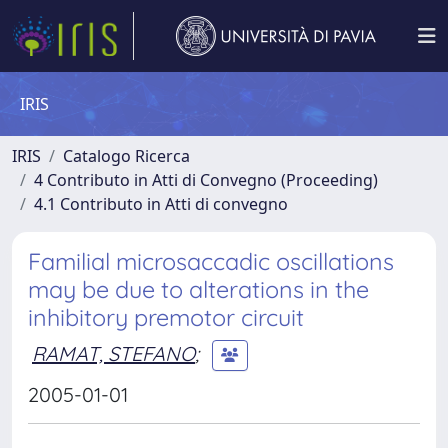
IRIS
IRIS
Catalogo Ricerca
4 Contributo in Atti di Convegno (Proceeding)
4.1 Contributo in Atti di convegno
Familial microsaccadic oscillations
may be due to alterations in the
inhibitory premotor circuit
RAMAT, STEFANO
;
2005-01-01