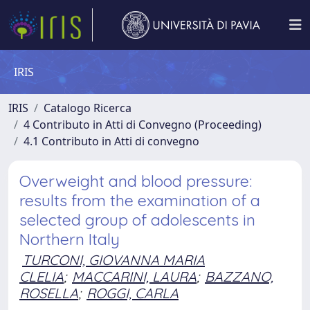
IRIS
IRIS
Catalogo Ricerca
4 Contributo in Atti di Convegno (Proceeding)
4.1 Contributo in Atti di convegno
Overweight and blood pressure:
results from the examination of a
selected group of adolescents in
Northern Italy
TURCONI, GIOVANNA MARIA
CLELIA
;
MACCARINI, LAURA
;
BAZZANO,
ROSELLA
;
ROGGI, CARLA