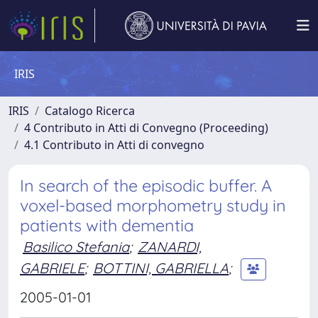
IRIS
IRIS
Catalogo Ricerca
4 Contributo in Atti di Convegno (Proceeding)
4.1 Contributo in Atti di convegno
In search of the episodic buffer. A
voxel-based morphometry study in
patients with dementia
Basilico Stefania
;
ZANARDI,
GABRIELE
;
BOTTINI, GABRIELLA
;
2005-01-01