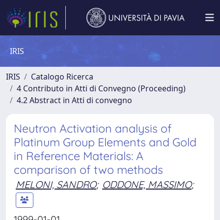
IRIS
IRIS
Catalogo Ricerca
4 Contributo in Atti di Convegno (Proceeding)
4.2 Abstract in Atti di convegno
Neutron Activation analysis of
Platinum Group Elements and Gold
in Reference Materials: A
comparison of two methods
MELONI, SANDRO
;
ODDONE, MASSIMO
;
1999-01-01