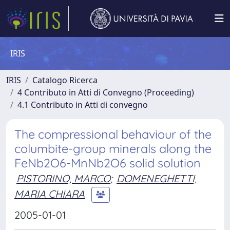
IRIS
IRIS
Catalogo Ricerca
4 Contributo in Atti di Convegno (Proceeding)
4.1 Contributo in Atti di convegno
The compressional behaviour of the
columbite-group minerals along the
FeNb2O6-MnNb2O6 solid solution
PISTORINO, MARCO
;
DOMENEGHETTI,
MARIA CHIARA
2005-01-01