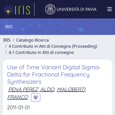
IRIS
IRIS
Catalogo Ricerca
4 Contributo in Atti di Convegno (Proceeding)
4.1 Contributo in Atti di convegno
Use of Time Variant Digital Sigma-
Delta for Fractional Frequency
Synthesizers
PENA PEREZ, ALDO
;
MALOBERTI,
FRANCO
2011-01-01