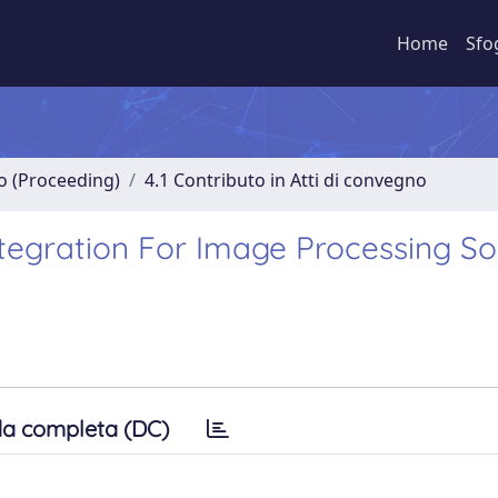
Home
Sfo
no (Proceeding)
4.1 Contributo in Atti di convegno
egration For Image Processing So
a completa (DC)