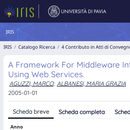
IRIS
IRIS
Catalogo Ricerca
4 Contributo in Atti di Conveg
A Framework For Middleware Int
Using Web Services.
AGUZZI, MARCO
;
ALBANESI, MARIA GRAZIA
2005-01-01
Scheda breve
Scheda completa
Sched
Anno