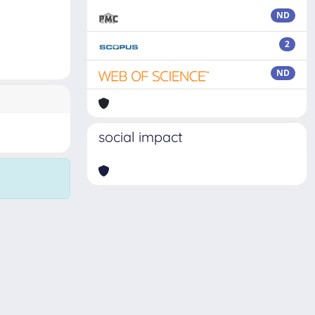
ND
2
ND
social impact