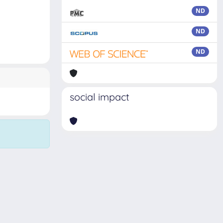
ND
ND
ND
social impact