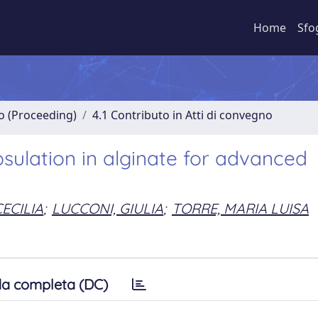
Home
Sfo
no (Proceeding)
4.1 Contributo in Atti di convegno
sulation in alginate for advanced
ECILIA
;
LUCCONI, GIULIA
;
TORRE, MARIA LUISA
a completa (DC)