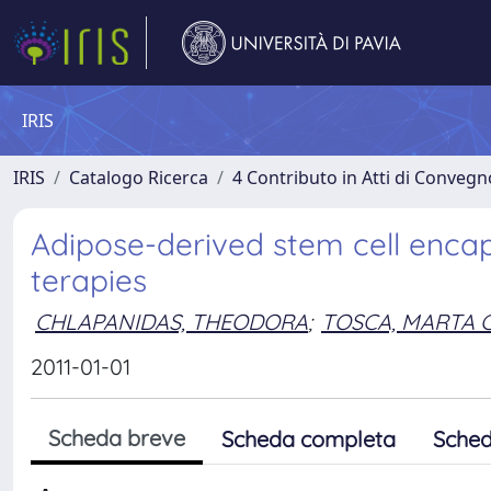
IRIS
IRIS
Catalogo Ricerca
4 Contributo in Atti di Conveg
Adipose-derived stem cell encap
terapies
CHLAPANIDAS, THEODORA
;
TOSCA, MARTA C
2011-01-01
Scheda breve
Scheda completa
Sched