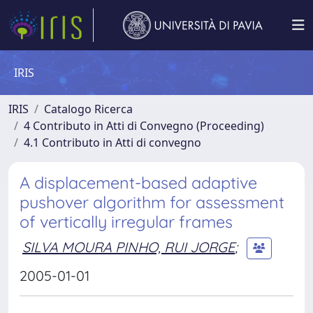
IRIS
IRIS
Catalogo Ricerca
4 Contributo in Atti di Convegno (Proceeding)
4.1 Contributo in Atti di convegno
A displacement-based adaptive
pushover algorithm for assessment
of vertically irregular frames
SILVA MOURA PINHO, RUI JORGE
;
2005-01-01