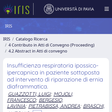
IRIS
IRIS
Catalogo Ricerca
4 Contributo in Atti di Convegno (Proceeding)
4.2 Abstract in Atti di convegno
Insufficienza respiratoria ipossico-
ipercapnica in paziente sottoposta
ad intervento di riparazione di ernia
diaframmatica.
GUAZZOTTI, LUIGI
;
MOJOLI,
FRANCESCO
;
BERGESIO,
LAVINIA
;
PIETRABISSA, ANDREA
;
BRASCHI,