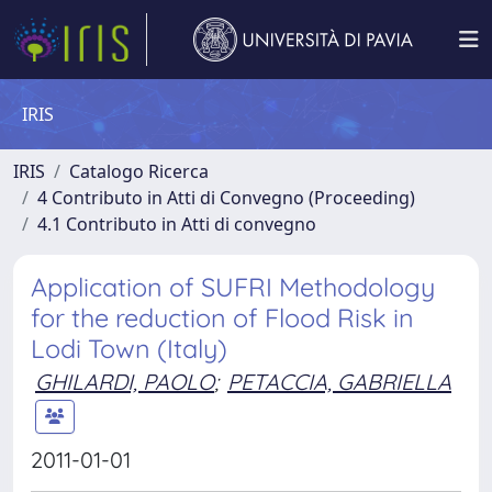
IRIS
IRIS
Catalogo Ricerca
4 Contributo in Atti di Convegno (Proceeding)
4.1 Contributo in Atti di convegno
Application of SUFRI Methodology
for the reduction of Flood Risk in
Lodi Town (Italy)
GHILARDI, PAOLO
;
PETACCIA, GABRIELLA
2011-01-01