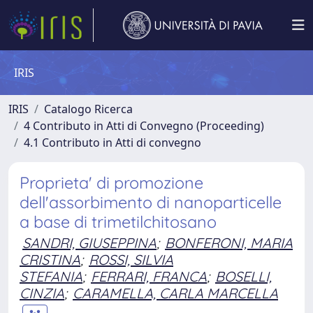
IRIS
IRIS
Catalogo Ricerca
4 Contributo in Atti di Convegno (Proceeding)
4.1 Contributo in Atti di convegno
Proprieta' di promozione
dell'assorbimento di nanoparticelle
a base di trimetilchitosano
SANDRI, GIUSEPPINA
;
BONFERONI, MARIA
CRISTINA
;
ROSSI, SILVIA
STEFANIA
;
FERRARI, FRANCA
;
BOSELLI,
CINZIA
;
CARAMELLA, CARLA MARCELLA