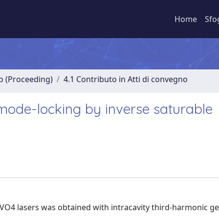
Home
Sfo
no (Proceeding)
4.1 Contributo in Atti di convegno
r mode-locking by inverse saturable
O4 lasers was obtained with intracavity third-harmonic g