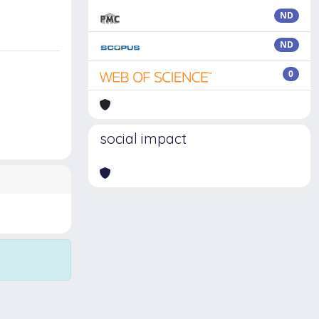
ND
ND
0
social impact