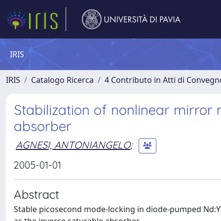
IRIS
IRIS
Catalogo Ricerca
4 Contributo in Atti di Conveg
Stabilization of nonlinear mirro
absorber
AGNESI, ANTONIANGELO
;
2005-01-01
Abstract
Stable picosecond mode-locking in diode-pumped Nd:YV