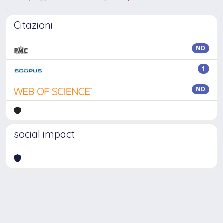
Citazioni
ND
1
ND
social impact
Powered by
IRIS
-
about IRIS
-