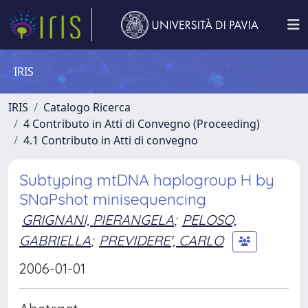
IRIS
IRIS
Catalogo Ricerca
4 Contributo in Atti di Convegno (Proceeding)
4.1 Contributo in Atti di convegno
Subtyping mtDNA haplogroup H by
SNaPshot minisequencing
GRIGNANI, PIERANGELA
;
PELOSO,
GABRIELLA
;
PREVIDERE', CARLO
2006-01-01