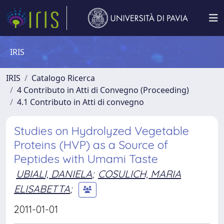
IRIS
IRIS
Catalogo Ricerca
4 Contributo in Atti di Convegno (Proceeding)
4.1 Contributo in Atti di convegno
Studies on Hydrolyzed Vegetable
Proteins (HVP) as a Source of
Peptides with Umami Taste
UBIALI, DANIELA
;
COSULICH, MARIA
ELISABETTA
;
2011-01-01