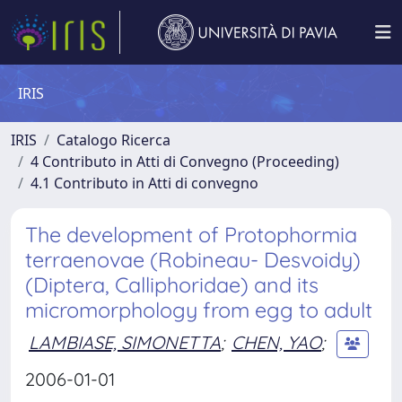
IRIS
IRIS
Catalogo Ricerca
4 Contributo in Atti di Convegno (Proceeding)
4.1 Contributo in Atti di convegno
The development of Protophormia
terraenovae (Robineau- Desvoidy)
(Diptera, Calliphoridae) and its
micromorphology from egg to adult
LAMBIASE, SIMONETTA
;
CHEN, YAO
;
2006-01-01