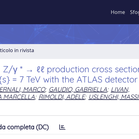
Home
Sfo
ticolo in rivista
/γ * → ℓℓ production cross sectio
 {s} = 7 TeV with the ATLAS detector
ERNALI, MARCO
;
GAUDIO, GABRIELLA
;
LIVAN,
A MARCELLA
;
RIMOLDI, ADELE
;
USLENGHI, MASS
da completa (DC)