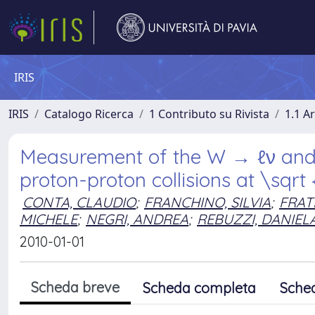
IRIS
IRIS
Catalogo Ricerca
1 Contributo su Rivista
1.1 Ar
Measurement of the W → ℓν and Z
proton-proton collisions at \sqrt
CONTA, CLAUDIO
;
FRANCHINO, SILVIA
;
FRAT
MICHELE
;
NEGRI, ANDREA
;
REBUZZI, DANIEL
2010-01-01
Scheda breve
Scheda completa
Sche