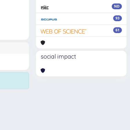
ND
93
61
social impact