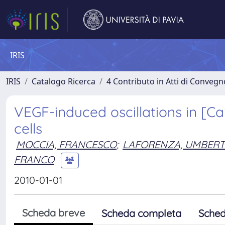
IRIS
IRIS
Catalogo Ricerca
4 Contributo in Atti di Conveg
VEGF-induced oscillations in [Ca
cells
MOCCIA, FRANCESCO
;
LAFORENZA, UMBER
FRANCO
2010-01-01
Scheda breve
Scheda completa
Sched