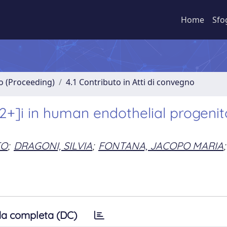
Home
Sfo
no (Proceeding)
4.1 Contributo in Atti di convegno
2+]i in human endothelial progenit
TO
;
DRAGONI, SILVIA
;
FONTANA, JACOPO MARIA
;
a completa (DC)