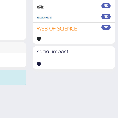
ND
ND
ND
social impact