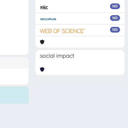
ND
ND
ND
social impact