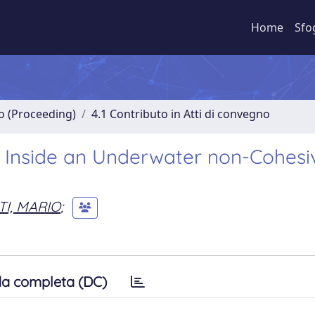
Home
Sfo
no (Proceeding)
4.1 Contributo in Atti di convegno
n Inside an Underwater non-Cohesi
TI, MARIO
;
a completa (DC)