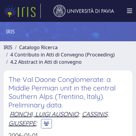
IRIS
IRIS
Catalogo Ricerca
4 Contributo in Atti di Convegno (Proceeding)
4.2 Abstract in Atti di convegno
The Val Daone Conglomerate: a
Middle Permian unit in the central
Southern Alps (Trentino, Italy).
Preliminary data.
RONCHI, LUIGI AUSONIO
;
CASSINIS,
GIUSEPPE
;
2006-01-01