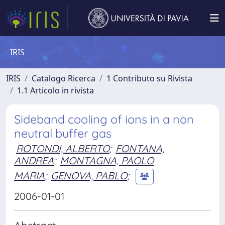
IRIS
IRIS
Catalogo Ricerca
1 Contributo su Rivista
1.1 Articolo in rivista
Sideband cooling of ions in a non
neutral buffer gas
ROTONDI, ALBERTO
;
FONTANA,
ANDREA
;
MONTAGNA, PAOLO
MARIA
;
GENOVA, PABLO
;
2006-01-01