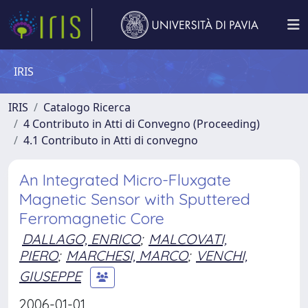
IRIS
IRIS
Catalogo Ricerca
4 Contributo in Atti di Convegno (Proceeding)
4.1 Contributo in Atti di convegno
An Integrated Micro-Fluxgate
Magnetic Sensor with Sputtered
Ferromagnetic Core
DALLAGO, ENRICO
;
MALCOVATI,
PIERO
;
MARCHESI, MARCO
;
VENCHI,
GIUSEPPE
2006-01-01