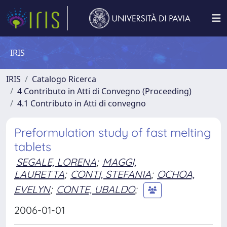
IRIS
IRIS
Catalogo Ricerca
4 Contributo in Atti di Convegno (Proceeding)
4.1 Contributo in Atti di convegno
Preformulation study of fast melting
tablets
SEGALE, LORENA
;
MAGGI,
LAURETTA
;
CONTI, STEFANIA
;
OCHOA,
EVELYN
;
CONTE, UBALDO
;
2006-01-01