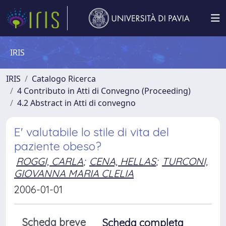
IRIS
IRIS
Catalogo Ricerca
4 Contributo in Atti di Convegno (Proceeding)
4.2 Abstract in Atti di convegno
E' valutabile lo stile di vita del
paziente obeso?
ROGGI, CARLA
;
CENA, HELLAS
;
TURCONI,
GIOVANNA MARIA CLELIA
2006-01-01
Scheda breve
Scheda completa