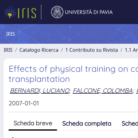
IRIS
IRIS
Catalogo Ricerca
1 Contributo su Rivista
1.1 Ar
Effects of physical training on c
transplantation
BERNARDI, LUCIANO
;
FALCONE, COLOMBA
;
2007-01-01
Scheda breve
Scheda completa
Sched