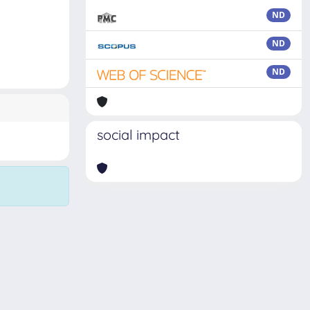
ND
ND
ND
social impact