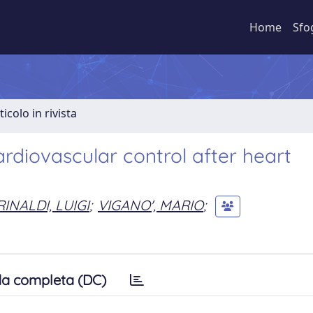
Home
Sfo
ticolo in rivista
ardiovascular control after heart
RINALDI, LUIGI
;
VIGANO', MARIO
;
a completa (DC)