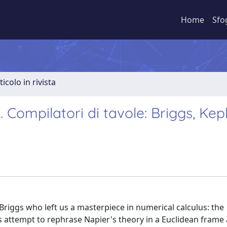
Home
Sfo
ticolo in rivista
II. Compilatori di tavole: Briggs, Kep
riggs who left us a masterpiece in numerical calculus: the
s attempt to rephrase Napier's theory in a Euclidean frame 