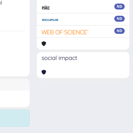
l
ND
ND
ND
social impact