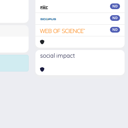
ND
ND
ND
social impact