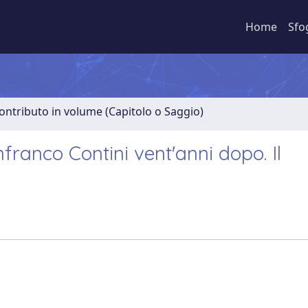
Home
Sfo
ontributo in volume (Capitolo o Saggio)
nfranco Contini vent'anni dopo. Il