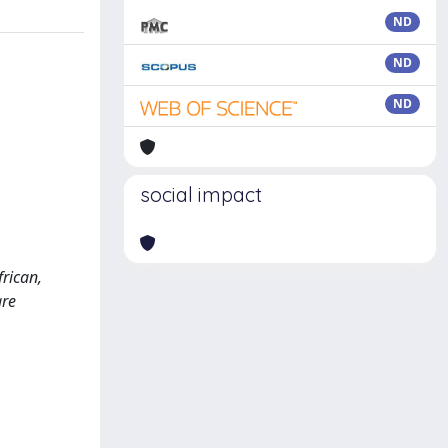
ND
ND
ND
social impact
frican,
are