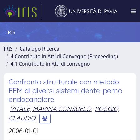
IRIS
IRIS
Catalogo Ricerca
4 Contributo in Atti di Convegno (Proceeding)
4.1 Contributo in Atti di convegno
Confronto strutturale con metodo
FEM di diversi sistemi dente-perno
endocanalare
VITALE, MARINA CONSUELO
;
POGGIO,
CLAUDIO
2006-01-01