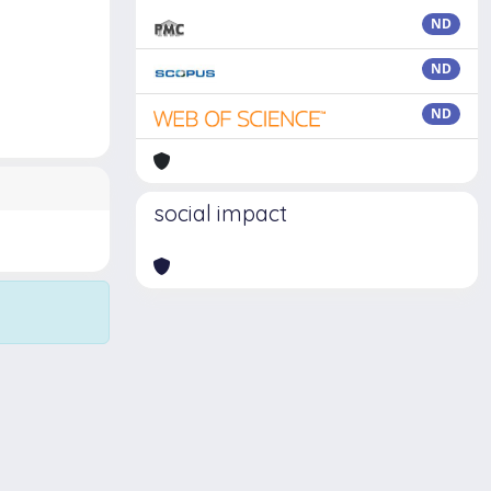
ND
ND
ND
social impact