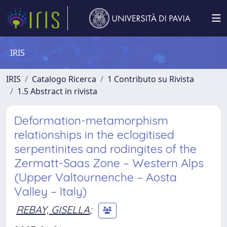
IRIS
IRIS
Catalogo Ricerca
1 Contributo su Rivista
1.5 Abstract in rivista
Deformation-metamorphism
relationships in the eclogitised
serpentinites and rodingites of the
Zermatt-Saas Zone – Western Alps
(Upper Valtournenche – Aosta
Valley – Italy)
REBAY, GISELLA
;