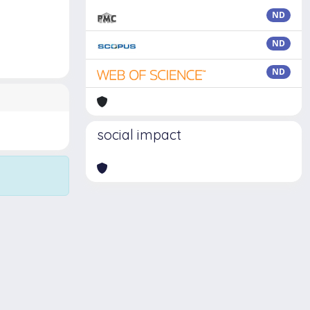
ND
ND
ND
social impact