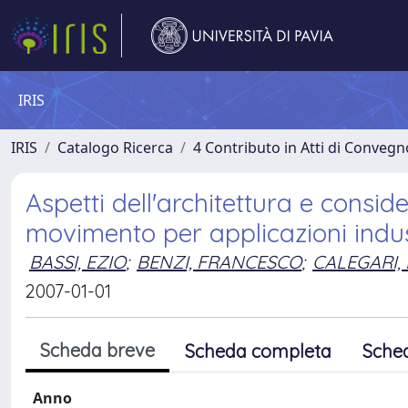
IRIS
IRIS
Catalogo Ricerca
4 Contributo in Atti di Conveg
Aspetti dell'architettura e conside
movimento per applicazioni indust
BASSI, EZIO
;
BENZI, FRANCESCO
;
CALEGARI,
2007-01-01
Scheda breve
Scheda completa
Sche
Anno