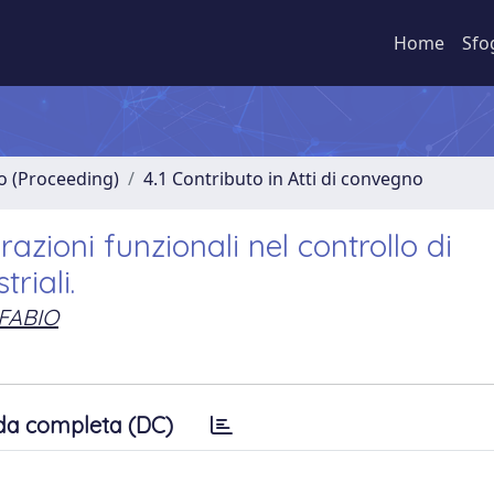
Home
Sfo
no (Proceeding)
4.1 Contributo in Atti di convegno
razioni funzionali nel controllo di
riali.
 FABIO
da completa (DC)